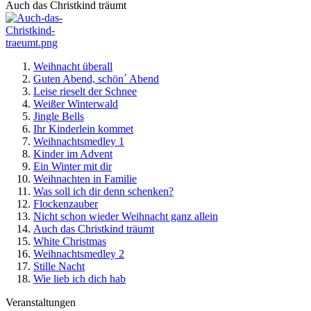
Auch das Christkind träumt
Weihnacht überall
Guten Abend, schön´ Abend
Leise rieselt der Schnee
Weißer Winterwald
Jingle Bells
Ihr Kinderlein kommet
Weihnachtsmedley 1
Kinder im Advent
Ein Winter mit dir
Weihnachten in Familie
Was soll ich dir denn schenken?
Flockenzauber
Nicht schon wieder Weihnacht ganz allein
Auch das Christkind träumt
White Christmas
Weihnachtsmedley 2
Stille Nacht
Wie lieb ich dich hab
Veranstaltungen