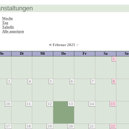
nstaltungen
Woche
Tag
Tabelle
Alle anzeigen
«
»
Februar 2025
Mo
Di
Mi
Do
Fr
Sa
So
1
3
4
5
6
7
8
10
11
12
13
14
15
17
18
19
20
21
22