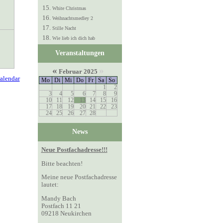
White Christmas
Weihnachtsmedley 2
Stille Nacht
Wie lieb ich dich hab
Veranstaltungen
«
»
Februar 2025
Mo
Di
Mi
Do
Fr
Sa
So
1
2
3
4
5
6
7
8
9
10
11
12
13
14
15
16
17
18
19
20
21
22
23
24
25
26
27
28
News
Neue Postfachadresse!!!
Bitte beachten!
Meine neue Postfachadresse
lautet:
Mandy Bach
Postfach 11 21
09218 Neukirchen