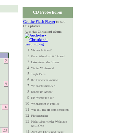
CD Probe hören
Get the Flash Player
to see
this player.
Auch das Christkind träumt
Weihnacht überall
Guten Abend, schön´ Abend
2
Leise rieselt der Schnee
Weißer Winterwald
Jingle Bells
Ihr Kinderlein kommet
9
Weihnachtsmedley 1
Kinder im Advent
Ein Winter mit dir
Weihnachten in Familie
16
Was soll ich dir denn schenken?
Flockenzauber
Nicht schon wieder Weihnacht
ganz allein
23
Auch das Christkind träumt