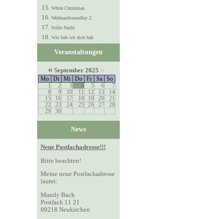
White Christmas
Weihnachtsmedley 2
Stille Nacht
Wie lieb ich dich hab
Veranstaltungen
«
»
September 2025
Mo
Di
Mi
Do
Fr
Sa
So
1
2
3
4
5
6
7
8
9
10
11
12
13
14
15
16
17
18
19
20
21
22
23
24
25
26
27
28
29
30
News
Neue Postfachadresse!!!
Bitte beachten!
Meine neue Postfachadresse
lautet:
Mandy Bach
Postfach 11 21
09218 Neukirchen