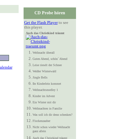
CD Probe hören
Get the Flash Player
to see
this player.
Auch das Christkind träumt
Weihnacht überall
Guten Abend, schön´ Abend
Leise rieselt der Schnee
Weißer Winterwald
Jingle Bells
Ihr Kinderlein kommet
Weihnachtsmedley 1
Kinder im Advent
Ein Winter mit dir
Weihnachten in Familie
Was soll ich dir denn schenken?
Flockenzauber
Nicht schon wieder Weihnacht
ganz allein
Auch das Christkind träumt