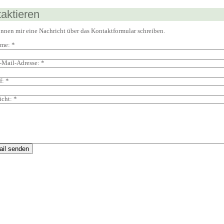
aktieren
önnen mir eine Nachricht über das Kontaktformular schreiben.
ame:
*
E-Mail-Adresse:
*
f:
*
icht:
*