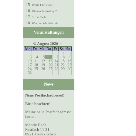
White Christmas
Weihnachtsmedley 2
Stille Nacht
Wie lieb ich dich hab
Veranstaltungen
«
»
August 2026
Mo
Di
Mi
Do
Fr
Sa
So
1
2
3
4
5
6
7
8
9
10
11
12
13
14
15
16
17
18
19
20
21
22
23
24
25
26
27
28
29
30
31
News
Neue Postfachadresse!!!
Bitte beachten!
Meine neue Postfachadresse
lautet:
Mandy Bach
Postfach 11 21
09218 Neukirchen