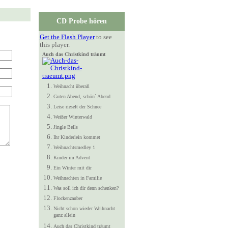
CD Probe hören
Get the Flash Player
to see
this player.
Auch das Christkind träumt
Weihnacht überall
Guten Abend, schön´ Abend
Leise rieselt der Schnee
Weißer Winterwald
Jingle Bells
Ihr Kinderlein kommet
Weihnachtsmedley 1
Kinder im Advent
Ein Winter mit dir
Weihnachten in Familie
Was soll ich dir denn schenken?
Flockenzauber
Nicht schon wieder Weihnacht
ganz allein
Auch das Christkind träumt