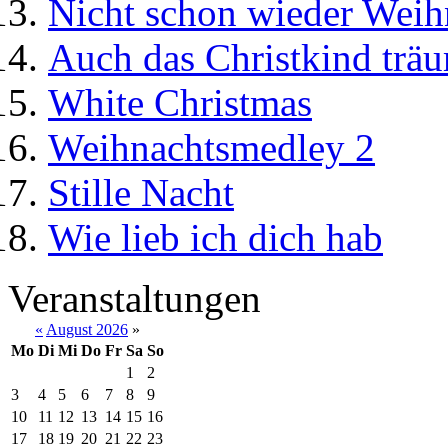
Nicht schon wieder Weihn
Auch das Christkind trä
White Christmas
Weihnachtsmedley 2
Stille Nacht
Wie lieb ich dich hab
Veranstaltungen
«
August 2026
»
Mo
Di
Mi
Do
Fr
Sa
So
1
2
3
4
5
6
7
8
9
10
11
12
13
14
15
16
17
18
19
20
21
22
23