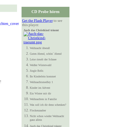
CD Probe hören
Get the Flash Player
to see
this player.
Auch das Christkind träumt
Weihnacht überall
Guten Abend, schön´ Abend
Leise rieselt der Schnee
Weißer Winterwald
Jingle Bells
Ihr Kinderlein kommet
!
Weihnachtsmedley 1
Kinder im Advent
Ein Winter mit dir
Weihnachten in Familie
Was soll ich dir denn schenken?
Flockenzauber
Nicht schon wieder Weihnacht
ganz allein
Auch das Christkind träumt