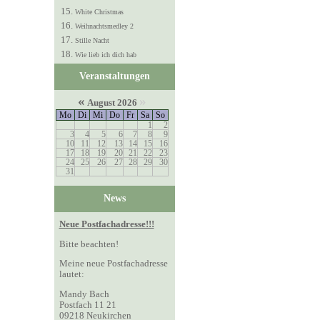
White Christmas
Weihnachtsmedley 2
Stille Nacht
Wie lieb ich dich hab
Veranstaltungen
«
»
August 2026
Mo
Di
Mi
Do
Fr
Sa
So
1
2
3
4
5
6
7
8
9
10
11
12
13
14
15
16
17
18
19
20
21
22
23
24
25
26
27
28
29
30
31
News
Neue Postfachadresse!!!
Bitte beachten!
Meine neue Postfachadresse
lautet:
Mandy Bach
Postfach 11 21
09218 Neukirchen