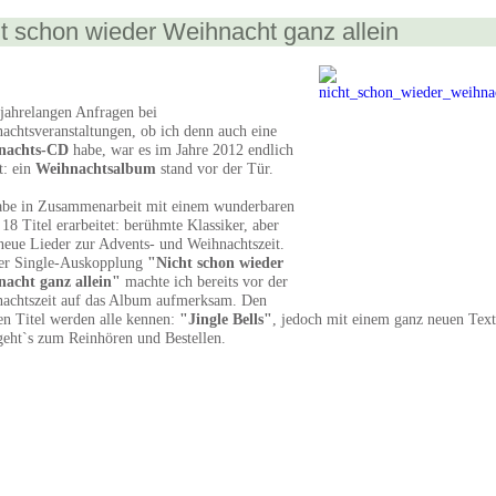
t schon wieder Weihnacht ganz allein
jahrelangen Anfragen bei
achtsveranstaltungen, ob ich denn auch eine
nachts-CD
habe, war es im Jahre 2012 endlich
t: ein
Weihnachtsalbum
stand vor der Tür.
abe in Zusammenarbeit mit einem wunderbaren
18 Titel erarbeitet: berühmte Klassiker, aber
neue Lieder zur Advents- und Weihnachtszeit.
er Single-Auskopplung
"Nicht schon wieder
acht ganz allein"
machte ich bereits vor der
achtszeit auf das Album aufmerksam. Den
en Titel werden alle kennen:
"Jingle Bells"
, jedoch mit einem ganz neuen Text
eht`s zum Reinhören und Bestellen.