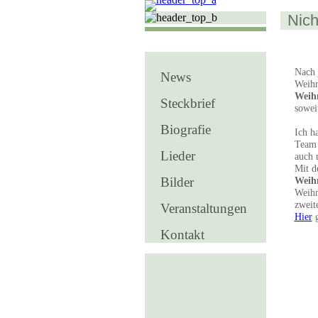
Nich
Nach 
News
Weihn
Weih
Steckbrief
sowei
Biografie
Ich h
Team 
Lieder
auch 
Mit d
Bilder
Weihn
Weihn
zweit
Veranstaltungen
Hier
g
Kontakt