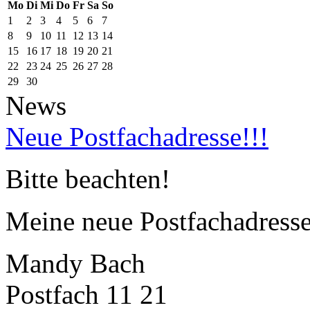
Mo
Di
Mi
Do
Fr
Sa
So
1
2
3
4
5
6
7
8
9
10
11
12
13
14
15
16
17
18
19
20
21
22
23
24
25
26
27
28
29
30
News
Neue Postfachadresse!!!
Bitte beachten!
Meine neue Postfachadresse 
Mandy Bach
Postfach 11 21