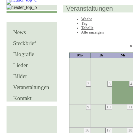
Veranstaltungen
Woche
Tag
Tabelle
News
Alle anzeigen
Steckbrief
«
Biografie
Mo
Di
Mi
Lieder
Bilder
2
3
4
Veranstaltungen
Kontakt
9
10
11
16
17
18